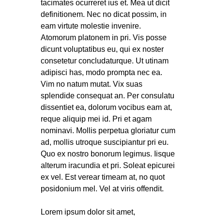
tacimates ocurreret ius et. Mea ut dicit
definitionem. Nec no dicat possim, in
eam virtute molestie invenire.
Atomorum platonem in pri. Vis posse
dicunt voluptatibus eu, qui ex noster
consetetur concludaturque. Ut utinam
adipisci has, modo prompta nec ea.
Vim no natum mutat. Vix suas
splendide consequat an. Per consulatu
dissentiet ea, dolorum vocibus eam at,
reque aliquip mei id. Pri et agam
nominavi. Mollis perpetua gloriatur cum
ad, mollis utroque suscipiantur pri eu.
Quo ex nostro bonorum legimus. Iisque
alterum iracundia et pri. Soleat epicurei
ex vel. Est verear timeam at, no quot
posidonium mel. Vel at viris offendit.
Lorem ipsum dolor sit amet,