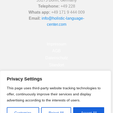
53175 Bonn, Germany
Telephone:
+49 228
Whats app:
+49 171 9 444 009
Email:
info@holistic-language-
center.com
Impressum
AGB
Datenschutz
Standort
Privacy Settings
Facebook
Instagram
This page uses third-party website tracking technologies to
offer, continuously improve their services and display
Linkedin
advertising according to the interests of users.
Customize
Reject All
Accept All